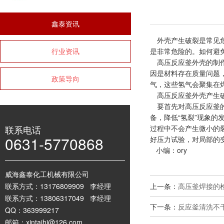
鑫泰资讯
外壳产生破裂是常见危
行业资讯
是非常危险的。如何避
高压反应釜外壳的制作
因是材料存在质量问题
政策导向
气，这些氢气会聚集在
高压反应釜外壳产生
要首先对高压反应釜的
备，降低“氢裂”现象
联系电话
过程中不会产生微小的
0631-5770868
好压力试验，对局部的
小编：ory
威海鑫泰化工机械有限公司
联系方式：13176809909 李经理
上一条：
高压釜焊接的
联系方式：13806317049 李经理
下一条：
反应釜清洗不
QQ：363999217
邮箱：xintaihj@126.com