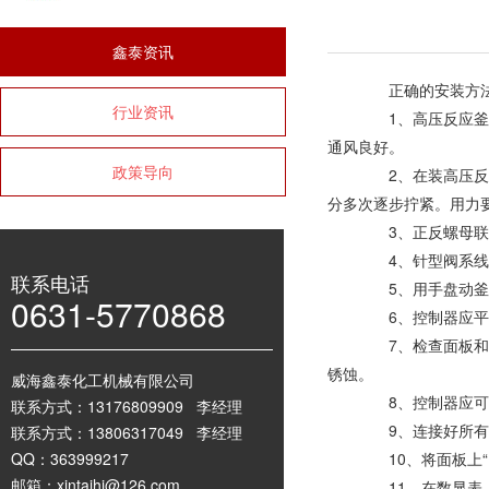
鑫泰资讯
正确的安装方法才
行业资讯
1、高压反应釜应
通风良好。
政策导向
2、在装高压反应
分多次逐步拧紧。用力
3、正反螺母联接
4、针型阀系线密
联系电话
5、用手盘动釜上
0631-5770868
6、控制器应平放
7、检查面板和后
锈蚀。
威海鑫泰化工机械有限公司
8、控制器应可
联系方式：13176809909 李经理
9、连接好所有导
联系方式：13806317049 李经理
QQ：363999217
10、将面板上“
邮箱：xintaihj@126.com
11、在数显表上