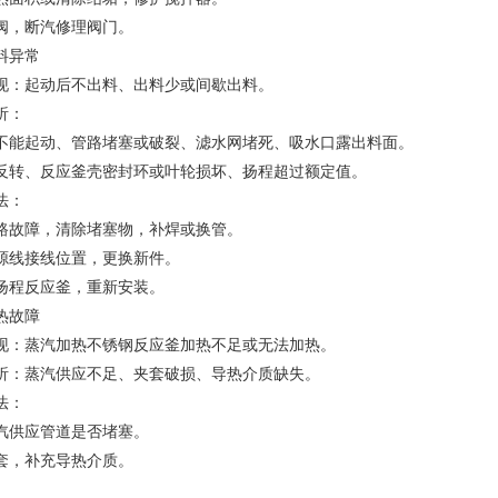
阀，断汽修理阀门。
料异常
现：起动后不出料、出料少或间歇出料。
析：
不能起动、管路堵塞或破裂、滤水网堵死、吸水口露出料面。
反转、反应釜壳密封环或叶轮损坏、扬程超过额定值。
法：
路故障，清除堵塞物，补焊或换管。
源线接线位置，更换新件。
扬程反应釜，重新安装。
热故障
现：蒸汽加热不锈钢反应釜加热不足或无法加热。
析：蒸汽供应不足、夹套破损、导热介质缺失。
法：
汽供应管道是否堵塞。
套，补充导热介质。