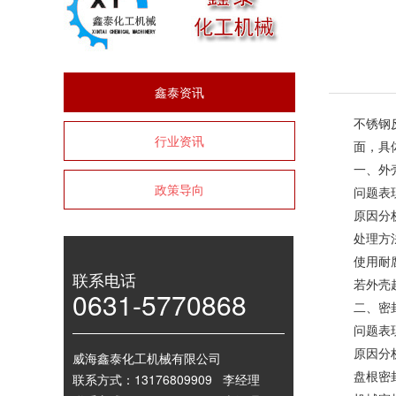
鑫泰资讯
不锈钢
行业资讯
面，具
一、外
政策导向
问题表
原因分
处理方
使用耐
联系电话
若外壳
0631-5770868
二、密
问题表
原因分
威海鑫泰化工机械有限公司
盘根密
联系方式：13176809909 李经理