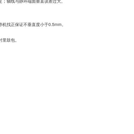
足；轴线与静环端面垂直误差过大。
机找正保证不垂直度小于0.5mm。
衬里鼓包。