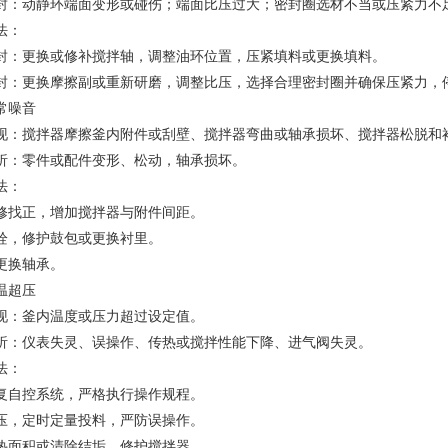
封：动静环端面变形或碰伤；端面比压过大；密封圈选材不当或压紧力不
法：
封：更换或修补搅拌轴，调整油环位置，压紧填料或更换填料。
封：更换摩擦副或重新研磨，调整比压，选择合理密封圈并确保压紧力，停
常噪音
现：搅拌器摩擦釜内附件或刮壁、搅拌器弯曲或轴承损坏、搅拌器松脱和
析：零件或配件变形、松动，轴承损坏。
法：
修找正，增加搅拌器与附件间距。
栓，修护鼓包或更换衬里。
更换轴承。
温超压
现：釜内温度或压力超过设定值。
析：仪表失灵、误操作、传热或搅拌性能下降、进气阀失灵。
法：
复自控系统，严格执行操作规程。
压，定时定量投料，严防误操作。
热面积或清除结垢，修护搅拌器。